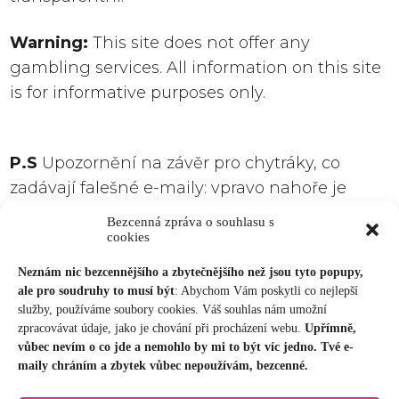
Warning:
This site does not offer any
gambling services. All information on this site
is for informative purposes only.
P.S
Upozornění na závěr pro chytráky, co
zadávají falešné e-maily: vpravo nahoře je
křížek, neobtěžuj se, stejně to nebude
Bezcenná zpráva o souhlasu s
fungovat. Ušetři si čas.
cookies
Neznám nic bezcennějšího a zbytečnějšího než jsou tyto popupy,
ale pro soudruhy to musí být
: Abychom Vám poskytli co nejlepší
služby, používáme soubory cookies. Váš souhlas nám umožní
zpracovávat údaje, jako je chování při procházení webu.
Upřímně,
vůbec nevím o co jde a nemohlo by mi to být víc jedno. Tvé e-
CHCI TIPY ZDARMA
maily chráním a zbytek vůbec nepoužívám, bezcenné.