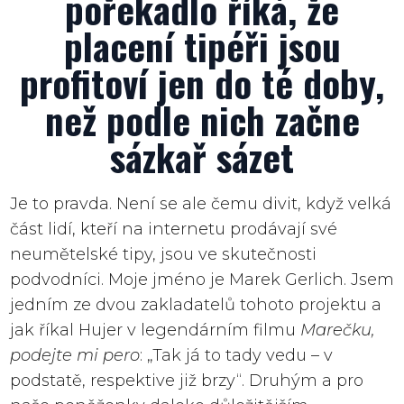
pořekadlo říká, že
placení tipéři jsou
profitoví jen do té doby,
než podle nich začne
sázkař sázet
Je to pravda. Není se ale čemu divit, když velká
část lidí, kteří na internetu prodávají své
neumětelské tipy, jsou ve skutečnosti
podvodníci. Moje jméno je Marek Gerlich. Jsem
jedním ze dvou zakladatelů tohoto projektu a
jak říkal Hujer v legendárním filmu
Marečku,
podejte mi pero
: „Tak já to tady vedu – v
podstatě, respektive již brzy“. Druhým a pro