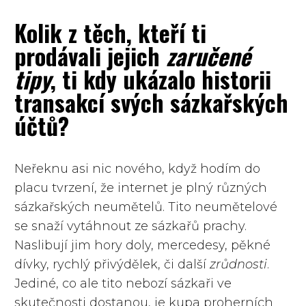
Kolik z těch, kteří ti
prodávali jejich
zaručené
tipy
, ti kdy ukázalo historii
transakcí svých sázkařských
účtů?
Neřeknu asi nic nového, když hodím do
placu tvrzení, že internet je plný různých
sázkařských neumětelů. Tito neumětelové
se snaží vytáhnout ze sázkařů prachy.
Naslibují jim hory doly, mercedesy, pěkné
dívky, rychlý přivýdělek, či další
zrůdnosti
.
Jediné, co ale tito nebozí sázkaři ve
skutečnosti dostanou, je kupa proherních