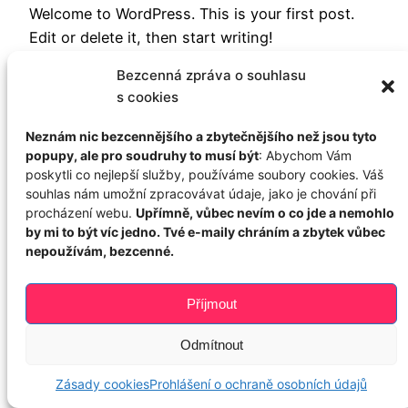
Welcome to WordPress. This is your first post.
Edit or delete it, then start writing!
26 července, 2022
Bezcenná zpráva o souhlasu
s cookies
Neznám nic bezcennějšího a zbytečnějšího než jsou tyto
popupy, ale pro soudruhy to musí být
: Abychom Vám
poskytli co nejlepší služby, používáme soubory cookies. Váš
souhlas nám umožní zpracovávat údaje, jako je chování při
procházení webu.
Upřímně, vůbec nevím o co jde a nemohlo
by mi to být víc jedno. Tvé e-maily chráním a zbytek vůbec
JokerBets.cz
Proudly powered by
WordPress
nepoužívám, bezcenné.
Příjmout
Odmítnout
Zásady cookies
Prohlášení o ochraně osobních údajů